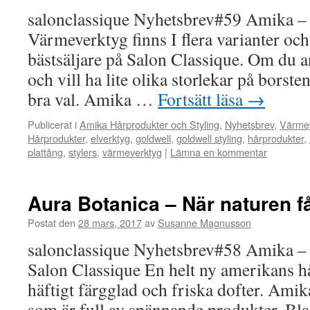
salonclassique Nyhetsbrev#59 Amika –
Värmeverktyg finns I flera varianter och
bästsäljare på Salon Classique. Om du 
och vill ha lite olika storlekar på borsten
bra val. Amika …
Fortsätt läsa
→
Publicerat i
Amika Hårprodukter och Styling
,
Nyhetsbrev
,
Värmev
Hårprodukter
,
elverktyg
,
goldwell
,
goldwell styling
,
hårprodukter
,
plattång
,
stylers
,
värmeverktyg
|
Lämna en kommentar
Aura Botanica – När naturen 
Postat den
28 mars, 2017
av
Susanne Magnusson
salonclassique Nyhetsbrev#58 Amika – 
Salon Classique En helt ny amerikans h
häftigt färgglad och friska dofter. Amik
som är full av spännande produkter. Bla