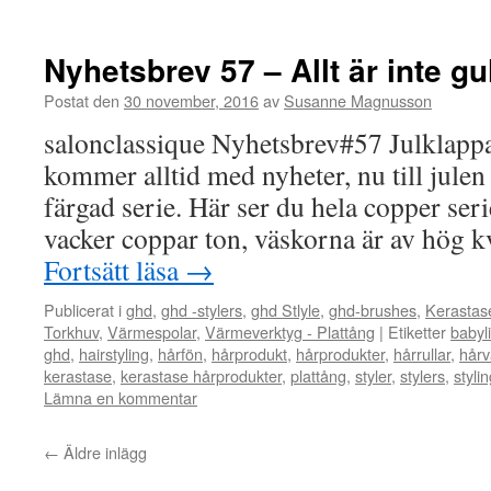
Nyhetsbrev 57 – Allt är inte 
Postat den
30 november, 2016
av
Susanne Magnusson
salonclassique Nyhetsbrev#57 Julklapp
kommer alltid med nyheter, nu till jule
färgad serie. Här ser du hela copper seri
vacker coppar ton, väskorna är av hög k
Fortsätt läsa
→
Publicerat i
ghd
,
ghd -stylers
,
ghd Stlyle
,
ghd-brushes
,
Kerastas
Torkhuv
,
Värmespolar
,
Värmeverktyg - Plattång
|
Etiketter
babyl
ghd
,
hairstyling
,
hårfön
,
hårprodukt
,
hårprodukter
,
hårrullar
,
hårv
kerastase
,
kerastase hårprodukter
,
plattång
,
styler
,
stylers
,
styli
Lämna en kommentar
←
Äldre inlägg