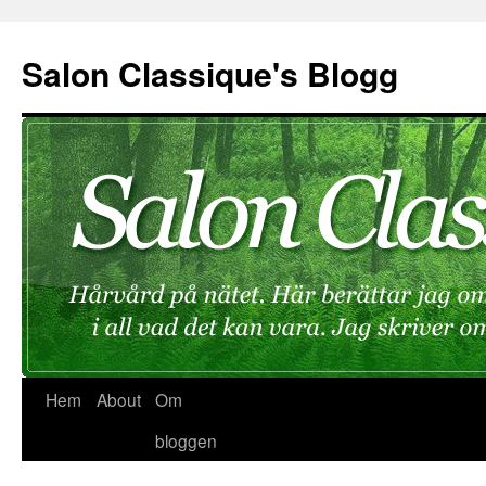
Hoppa
till
Salon Classique's Blogg
innehåll
Hem
About
Om
bloggen