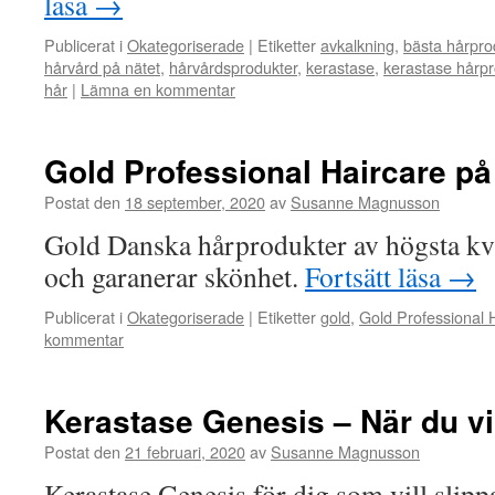
läsa
→
Publicerat i
Okategoriserade
|
Etiketter
avkalkning
,
bästa hårpro
hårvård på nätet
,
hårvårdsprodukter
,
kerastase
,
kerastase hårpr
hår
|
Lämna en kommentar
Gold Professional Haircare på
Postat den
18 september, 2020
av
Susanne Magnusson
Gold Danska hårprodukter av högsta kva
och garanerar skönhet.
Fortsätt läsa
→
Publicerat i
Okategoriserade
|
Etiketter
gold
,
Gold Professional 
kommentar
Kerastase Genesis – När du vil
Postat den
21 februari, 2020
av
Susanne Magnusson
Kerastase Genesis för dig som vill slipp