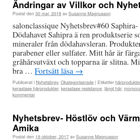
Ändringar av Villkor och Nyhet
Postat den
30 maj, 2018
av
Susanne Magnusson
salonclassique Nyhetsbrev#60 Saphira-
Dödahavet Sahipra ä ren produktserie s
mineraler från dödahavsleran. Produkter
parabener eller sulfater. Mitt hår är fär
gråhårsutväxt och topparna är slitna. Mi
bra …
Fortsätt läsa
→
Publicerat i
Nyhetsbrev
,
Okategoriserade
|
Etiketter
hårprodukte
kerastase hårprodukter
,
kerastase resistance
,
långt hår
,
morocca
kommentar
Nyhetsbrev- Höstlöv och Värm
Amika
Postat den
19 oktober, 2017
av
Susanne Magnusson