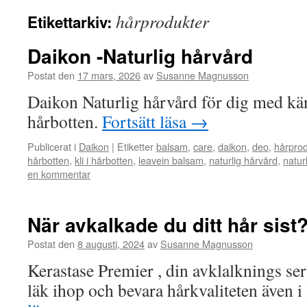
hårprodukter
Etikettarkiv:
Daikon -Naturlig hårvård
Postat den
17 mars, 2026
av
Susanne Magnusson
Daikon Naturlig hårvård för dig med kä
hårbotten.
Fortsätt läsa
→
Publicerat i
Daikon
|
Etiketter
balsam
,
care
,
daikon
,
deo
,
hårprod
hårbotten
,
kli i hårbotten
,
leavein balsam
,
naturlig hårvård
,
natur
en kommentar
När avkalkade du ditt hår sist
Postat den
8 augusti, 2024
av
Susanne Magnusson
Kerastase Premier , din avklalknings ser
läk ihop och bevara hårkvaliteten även i