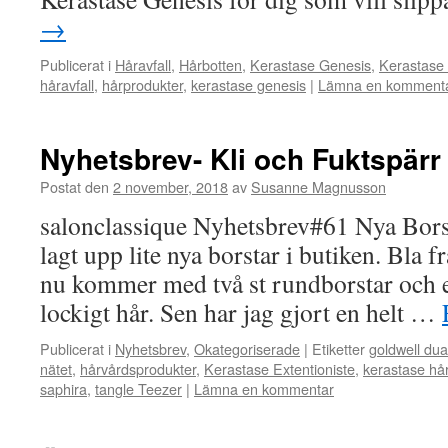
→
Publicerat i
Håravfall
,
Hårbotten
,
Kerastase Genesis
,
Kerastase
håravfall
,
hårprodukter
,
kerastase genesis
|
Lämna en komment
Nyhetsbrev- Kli och Fuktspärr
Postat den
2 november, 2018
av
Susanne Magnusson
salonclassique Nyhetsbrev#61 Nya Borst
lagt upp lite nya borstar i butiken. Bla
nu kommer med två st rundborstar och en
lockigt hår. Sen har jag gjort en helt …
Publicerat i
Nyhetsbrev
,
Okategoriserade
|
Etiketter
goldwell du
nätet
,
hårvårdsprodukter
,
Kerastase Extentioniste
,
kerastase hå
saphira
,
tangle Teezer
|
Lämna en kommentar