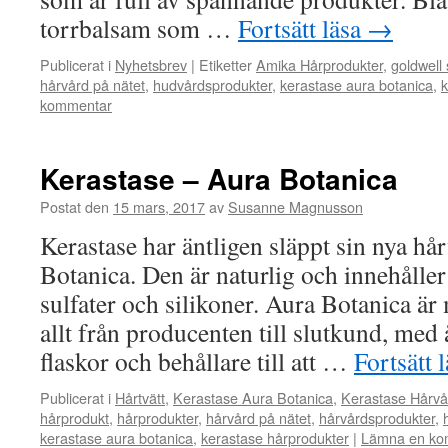
torrbalsam som …
Fortsätt läsa
→
Publicerat i
Nyhetsbrev
|
Etiketter
Amika Hårprodukter
,
goldwell 
hårvård på nätet
,
hudvårdsprodukter
,
kerastase aura botanica
,
k
kommentar
Kerastase – Aura Botanica
Postat den
15 mars, 2017
av
Susanne Magnusson
Kerastase har äntligen släppt sin nya hå
Botanica. Den är naturlig och innehåller
sulfater och silikoner. Aura Botanica är
allt från producenten till slutkund, med 
flaskor och behållare till att …
Fortsätt 
Publicerat i
Hårtvätt
,
Kerastase Aura Botanica
,
Kerastase Hårvå
hårprodukt
,
hårprodukter
,
hårvård på nätet
,
hårvårdsprodukter
,
kerastase aura botanica
,
kerastase hårprodukter
|
Lämna en ko