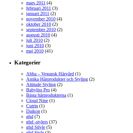
mars 2011
(4)
februari 2011
(3)
januari 2011
(2)
november 2010
(4)
oktober 2010
(2)
september 2010
(2)
augusti 2010
(4)
juli 2010
(2)
juni 2010
(3)
maj 2010
(41)
Kategorier
Abba – Vegansk Hårvård
(1)
Amika Hårprodukter och Styling
(2)
Attitude Styling
(2)
Babyliss Pro
(4)
Bästa hårprodukterna
(1)
Cloud Nine
(1)
Cutrin
(1)
Daikon
(1)
ghd
(7)
ghd -stylers
(37)
ghd Stlyle
(5)
ghd Style
(3)