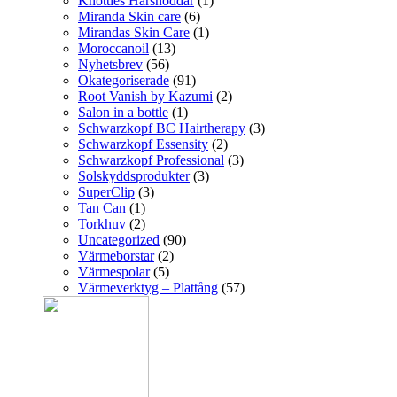
Knotties Hårsnoddar
(1)
Miranda Skin care
(6)
Mirandas Skin Care
(1)
Moroccanoil
(13)
Nyhetsbrev
(56)
Okategoriserade
(91)
Root Vanish by Kazumi
(2)
Salon in a bottle
(1)
Schwarzkopf BC Hairtherapy
(3)
Schwarzkopf Essensity
(2)
Schwarzkopf Professional
(3)
Solskyddsprodukter
(3)
SuperClip
(3)
Tan Can
(1)
Torkhuv
(2)
Uncategorized
(90)
Värmeborstar
(2)
Värmespolar
(5)
Värmeverktyg – Plattång
(57)