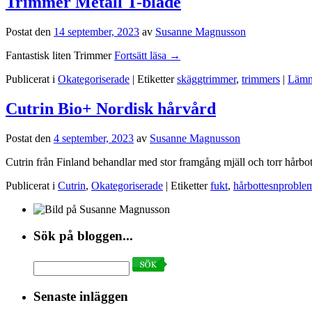
Trimmer Metall T-blade
Postat den
14 september, 2023
av
Susanne Magnusson
Fantastisk liten Trimmer
Fortsätt läsa
→
Publicerat i
Okategoriserade
|
Etiketter
skäggtrimmer
,
trimmers
|
Lämn
Cutrin Bio+ Nordisk hårvård
Postat den
4 september, 2023
av
Susanne Magnusson
Cutrin från Finland behandlar med stor framgång mjäll och torr hårbo
Publicerat i
Cutrin
,
Okategoriserade
|
Etiketter
fukt
,
hårbottesnproble
Sök på bloggen...
Search
for:
Senaste inläggen