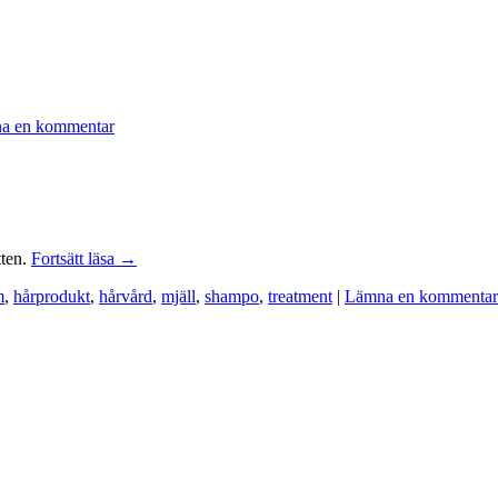
a en kommentar
tten.
Fortsätt läsa
→
m
,
hårprodukt
,
hårvård
,
mjäll
,
shampo
,
treatment
|
Lämna en kommentar