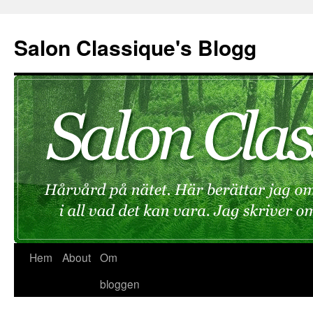
Hoppa
till
Salon Classique's Blogg
innehåll
Hem
About
Om
bloggen