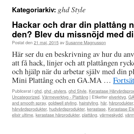
ghd Style
Kategoriarkiv:
Hackar och drar din plattång 
den? Blev du missnöjd med di
Postat den
21 maj, 2015
av
Susanne Magnusson
Här ser du en beskrivning av hur du anv
att få hack, linjer och att plattången ryck
och hjälp när du arbetar själv med din p
Mini Plattång och en GA.MA …
Fortsät
Publicerat i
ghd
,
ghd -stylers
,
ghd Style
,
Kerastase Hårvårdspro
Uncategorized
,
Värmeverktyg - Plattång
|
Etiketter
elverktyg
,
GA
and smooth spray
,
goldwell styling
,
hairstyling
,
hår
,
hårprodukter
hårvårdsprodukter
,
hudvårdsprodukter
,
kerastase
,
Kerastase Ele
elixir ultime
,
kerastase hårprodukter
,
plattång
,
värmeskydd
,
värm