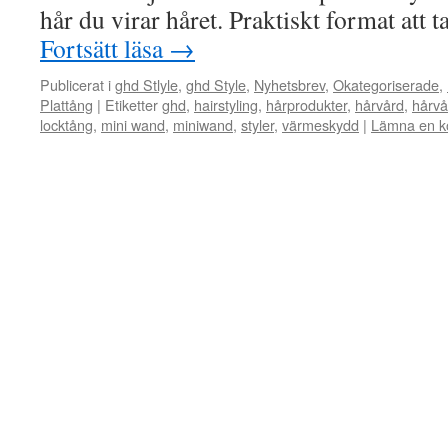
hår du virar håret. Praktiskt format att
Fortsätt läsa
→
Publicerat i
ghd Stlyle
,
ghd Style
,
Nyhetsbrev
,
Okategoriserade
,
Plattång
|
Etiketter
ghd
,
hairstyling
,
hårprodukter
,
hårvård
,
hårvå
locktång
,
mini wand
,
miniwand
,
styler
,
värmeskydd
|
Lämna en 