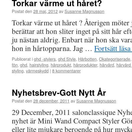
Torkar värme ut håret?
Postat den
28 maj, 2012
av
Susanne Magnusson
Torkar värme ut håret ? Återigen möter
berättar att hon sliter inget på sitt hår 
ju nästan aldrig. Enbart när hon ska vara
hon in hårtopparna. Jag …
Fortsätt läs
Publicerat i
ghd -stylers
,
ghd Style
,
Hårbotten
,
Okategoriserade
fön
,
ghd
,
hairstyling
,
hårprodukt
,
hårprodukter
,
hårvård
,
hårvård 
styling
,
värmeskydd
|
8 kommentarer
Nyhetsbrev-Gott Nytt År
Postat den
28 december, 2011
av
Susanne Magnusson
29 December, 2011 salonclassique Nyhe
nyhet är Mini Wand Compact Styler Gör 
eller lite mjukare beroende på hur mycke