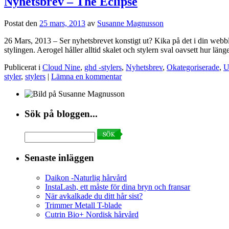
Nyhetsbrev – The Eclipse
Postat den
25 mars, 2013
av
Susanne Magnusson
26 Mars, 2013 – Ser nyhetsbrevet konstigt ut? Kika på det i din webb
stylingen. Aerogel håller alltid skalet och stylern sval oavsett hur lä
Publicerat i
Cloud Nine
,
ghd -stylers
,
Nyhetsbrev
,
Okategoriserade
,
U
styler
,
stylers
|
Lämna en kommentar
Sök på bloggen...
Search
for:
Senaste inläggen
Daikon -Naturlig hårvård
InstaLash, ett måste för dina bryn och fransar
När avkalkade du ditt hår sist?
Trimmer Metall T-blade
Cutrin Bio+ Nordisk hårvård