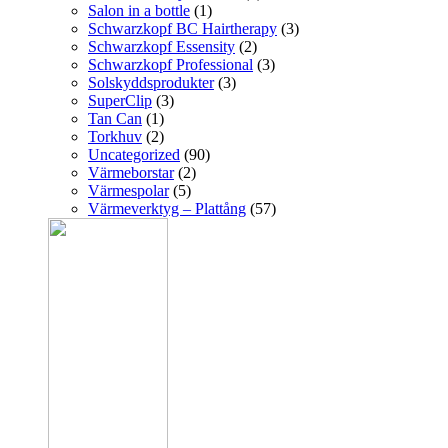
Salon in a bottle
(1)
Schwarzkopf BC Hairtherapy
(3)
Schwarzkopf Essensity
(2)
Schwarzkopf Professional
(3)
Solskyddsprodukter
(3)
SuperClip
(3)
Tan Can
(1)
Torkhuv
(2)
Uncategorized
(90)
Värmeborstar
(2)
Värmespolar
(5)
Värmeverktyg – Plattång
(57)