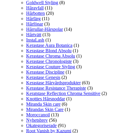
Goldwell Styling
(8)
Håravfall
(11)
Hårbotten
(20)
Hårfärg
(11)
Hårfönar
(3)
Hårrullar-Hårspolar
(14)
Hårtvätt
(13)
InstaLash
(1)
Kerastase Aura Botanica
(1)
Kerastase Blond Absolu
(1)
Kerastase Chroma Absolu
(1)
Kerastase Chronologiste
(3)
Kerastase Couture Styling
(3)
Kerastase Discipline
(1)
Kerastase Genesis
(2)
Kerastase Hårvårdsprodukter
(63)
Kerastase Resistance Therapiste
(3)
Keratstase Reflection Chroma Sensitive
(2)
Knotties Hårsnoddar
(1)
Miranda Skin care
(6)
Mirandas Skin Care
(1)
Moroccanoil
(13)
Nyhetsbrev
(56)
Okategoriserade
(91)
Root Vanish by Kazumi
(2)