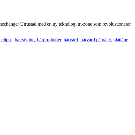
amechanger Utrustad med en ny teknologi tri-zone som revolustionerar
eclipse
,
hairstyling
,
hårprodukter
,
hårvård
,
hårvård på nätet
,
plattång
,