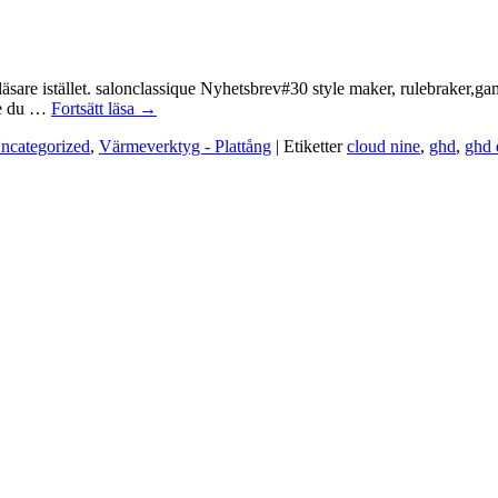
läsare istället. salonclassique Nyhetsbrev#30 style maker, rulebraker,g
nge du …
Fortsätt läsa
→
ncategorized
,
Värmeverktyg - Plattång
|
Etiketter
cloud nine
,
ghd
,
ghd 