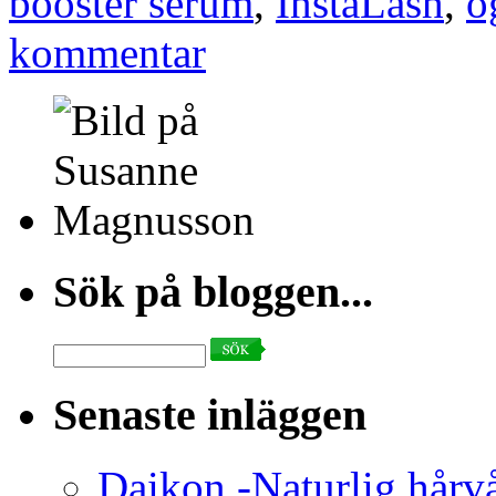
booster serum
,
InstaLash
,
ö
kommentar
Sök på bloggen...
Search
for:
Senaste inläggen
Daikon -Naturlig hårv