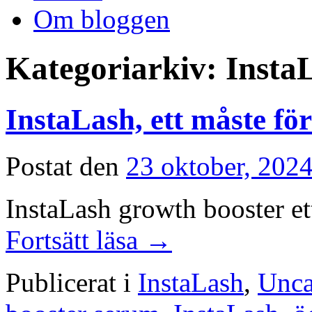
Om bloggen
Kategoriarkiv:
Insta
InstaLash, ett måste fö
Postat den
23 oktober, 202
InstaLash growth booster ett
Fortsätt läsa
→
Publicerat i
InstaLash
,
Unca