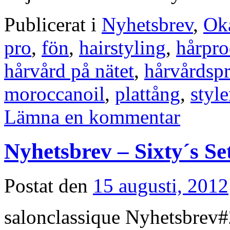
Publicerat i
Nyhetsbrev
,
Oka
pro
,
fön
,
hairstyling
,
hårpro
hårvård på nätet
,
hårvårdsp
moroccanoil
,
plattång
,
style
Lämna en kommentar
Nyhetsbrev – Sixty´s Set
Postat den
15 augusti, 2012
salonclassique Nyhetsbrev#