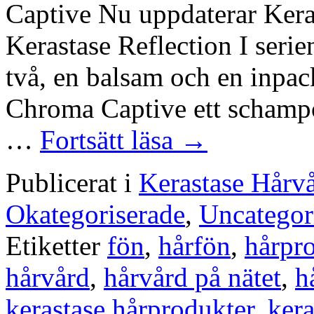
Captive Nu uppdaterar Kerast
Kerastase Reflection I serie
två, en balsam och en inpac
Chroma Captive ett schampo
…
Fortsätt läsa
→
Publicerat i
Kerastase Hårv
Okategoriserade
,
Uncategor
Etiketter
fön
,
hårfön
,
hårpr
hårvård
,
hårvård på nätet
,
h
kerastase hårprodukter
,
kera