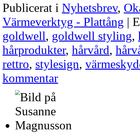
Publicerat i
Nyhetsbrev
,
Oka
Värmeverktyg - Plattång
|
E
goldwell
,
goldwell styling
,
hårprodukter
,
hårvård
,
hårv
rettro
,
stylesign
,
värmeskyd
kommentar