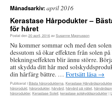
april 2016
Månadsarkiv:
Kerastase Hårpodukter – Bäst
för håret
Postat den
20 april, 2016
av
Susanne Magnusson
Nu kommer sommar och med den solens i
dessutom så ökar effekten från solen på 
blekningseffekten blir ännu större. Börj
att skydda ditt hår med solskyddsproduk
din hårfärg bättre. …
Fortsätt läsa
→
Publicerat i
Bästa hårprodukterna
,
Kerastase Hårvårdsprodukte
hårprodukt
,
hårprodukter
,
hårvård
,
hårvård på nätet
,
hårvårdspr
hårprodukter
,
Kerastase Soleil
,
kerastase solskyddsprodukter
|