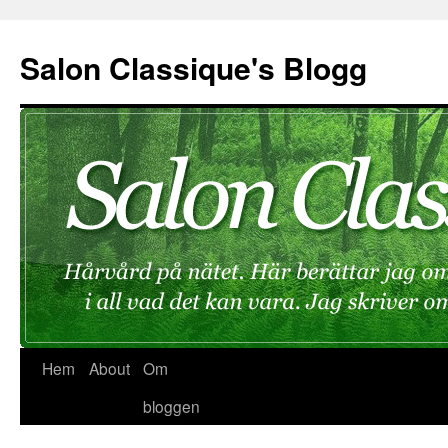
Hoppa
till
Salon Classique's Blogg
innehåll
Hem
About
Om
bloggen