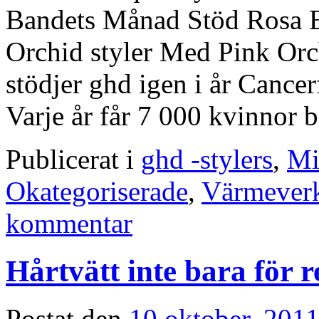
Bandets Månad Stöd Rosa B
Orchid styler Med Pink Orc
stödjer ghd igen i år Canc
Varje år får 7 000 kvinnor 
Publicerat i
ghd -stylers
,
Mi
Okategoriserade
,
Värmeverk
kommentar
Hårtvätt inte bara för 
Postat den
10 oktober, 201