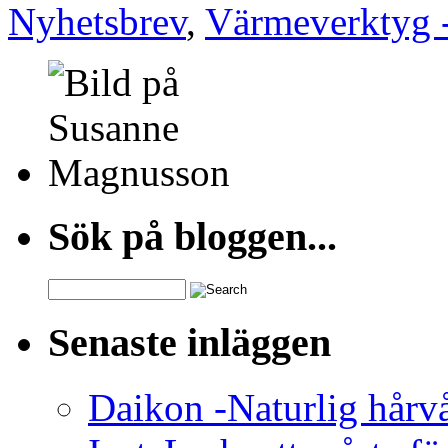
Nyhetsbrev
,
Värmeverktyg -
Sök på bloggen...
Search
for:
Senaste inläggen
Daikon -Naturlig hårv