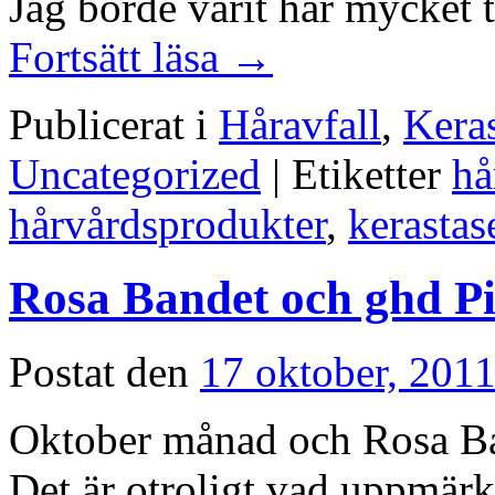
Jag borde varit här mycket 
Fortsätt läsa
→
Publicerat i
Håravfall
,
Kera
Uncategorized
|
Etiketter
hå
hårvårdsprodukter
,
kerastas
Rosa Bandet och ghd Pi
Postat den
17 oktober, 201
Oktober månad och Rosa Ban
Det är otroligt vad uppmär