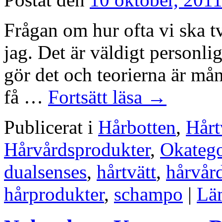
Frågan om hur ofta vi ska tvä
jag. Det är väldigt personlig
gör det och teorierna är mång
få …
Fortsätt läsa
→
Publicerat i
Hårbotten
,
Hårt
Hårvårdsprodukter
,
Okatego
dualsenses
,
hårtvätt
,
hårvår
hårprodukter
,
schampo
|
Lä