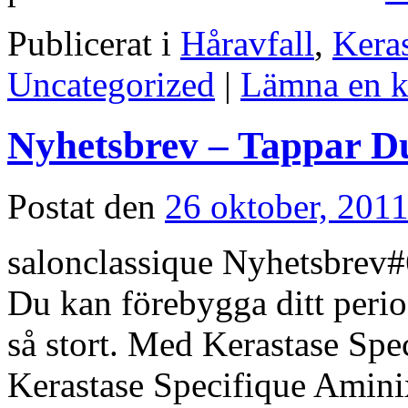
Publicerat i
Håravfall
,
Kera
Uncategorized
|
Lämna en 
Nyhetsbrev – Tappar Du
Postat den
26 oktober, 201
salonclassique Nyhetsbrev#
Du kan förebygga ditt period
så stort. Med Kerastase Spec
Kerastase Specifique Aminix