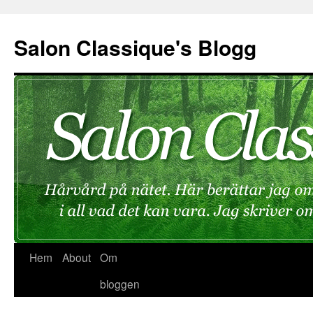
Hoppa
till
Salon Classique's Blogg
innehåll
Hem
About
Om
bloggen