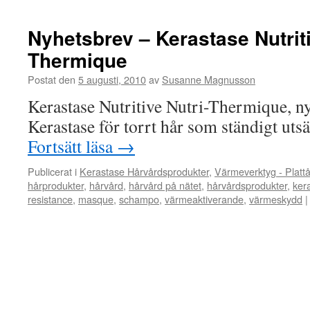
Nyhetsbrev – Kerastase Nutriti
Thermique
Postat den
5 augusti, 2010
av
Susanne Magnusson
Kerastase Nutritive Nutri-Thermique, ny
Kerastase för torrt hår som ständigt uts
Fortsätt läsa
→
Publicerat i
Kerastase Hårvårdsprodukter
,
Värmeverktyg - Platt
hårprodukter
,
hårvård
,
hårvård på nätet
,
hårvårdsprodukter
,
ker
resistance
,
masque
,
schampo
,
värmeaktiverande
,
värmeskydd
|