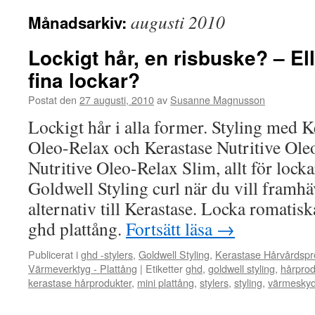
augusti 2010
Månadsarkiv:
Lockigt hår, en risbuske? – El
fina lockar?
Postat den
27 augusti, 2010
av
Susanne Magnusson
Lockigt hår i alla former. Styling med K
Oleo-Relax och Kerastase Nutritive Ole
Nutritive Oleo-Relax Slim, allt för lock
Goldwell Styling curl när du vill framhä
alternativ till Kerastase. Locka romatis
ghd plattång.
Fortsätt läsa
→
Publicerat i
ghd -stylers
,
Goldwell Styling
,
Kerastase Hårvårdspr
Värmeverktyg - Plattång
|
Etiketter
ghd
,
goldwell styling
,
hårprod
kerastase hårprodukter
,
mini plattång
,
stylers
,
styling
,
värmesky