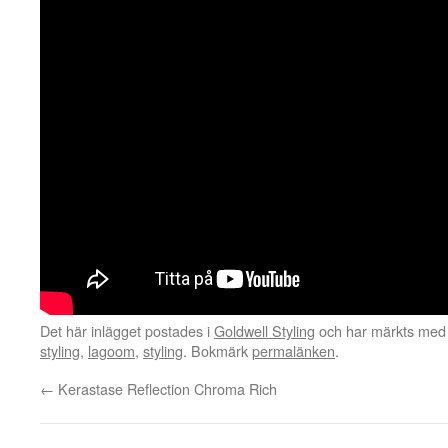
Det här inlägget postades i
Goldwell Styling
och har märkts med 
styling
,
lagoom
,
styling
. Bokmärk
permalänken
.
←
Kerastase Reflection Chroma Rich