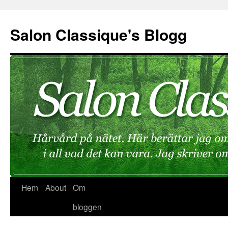
Hoppa
till
Salon Classique's Blogg
innehåll
Hem
About
Om
bloggen