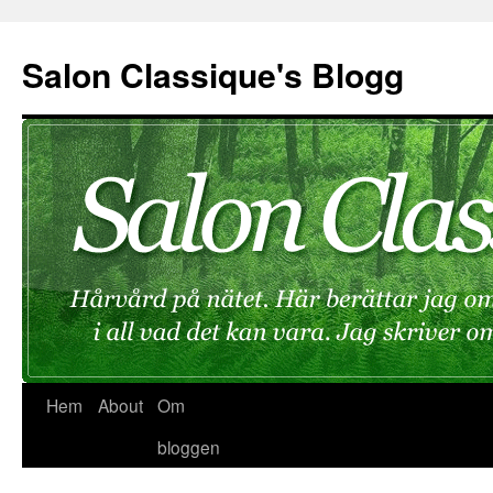
Hoppa
till
Salon Classique's Blogg
innehåll
Hem
About
Om
bloggen