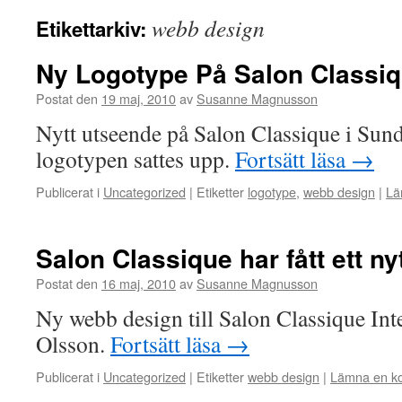
webb design
Etikettarkiv:
Ny Logotype På Salon Classi
Postat den
19 maj, 2010
av
Susanne Magnusson
Nytt utseende på Salon Classique i Sun
logotypen sattes upp.
Fortsätt läsa
→
Publicerat i
Uncategorized
|
Etiketter
logotype
,
webb design
|
Lä
Salon Classique har fått ett n
Postat den
16 maj, 2010
av
Susanne Magnusson
Ny webb design till Salon Classique In
Olsson.
Fortsätt läsa
→
Publicerat i
Uncategorized
|
Etiketter
webb design
|
Lämna en k