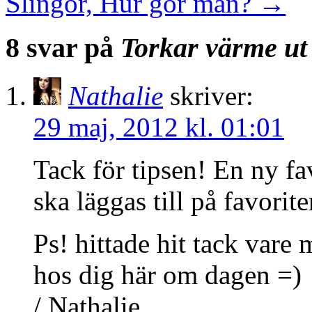
Slingor, Hur gör man?
→
8 svar på
Torkar värme ut
Nathalie
skriver:
29 maj, 2012 kl. 01:01
Tack för tipsen! En ny fa
ska läggas till på favorite
Ps! hittade hit tack vare
hos dig här om dagen =)
/ Nathalie