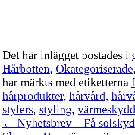
Det här inlägget postades i
Hårbotten
,
Okategoriserade
har märkts med etiketterna
hårprodukter
,
hårvård
,
hårv
stylers
,
styling
,
värmeskyd
←
Nyhetsbrev – Få solskyd