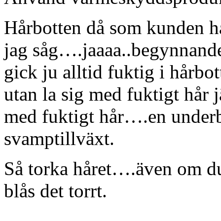
Hårbotten då som kunden ha
jag såg….jaaaa..begynnand
gick ju alltid fuktig i hårbo
utan la sig med fuktigt hår 
med fuktigt hår….en underba
svamptillväxt.
Så torka håret….även om du 
blås det torrt.