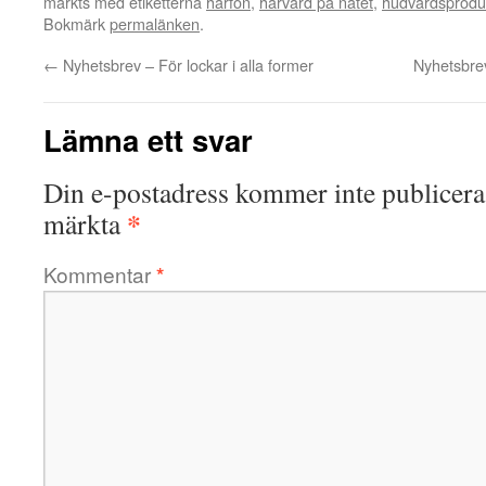
märkts med etiketterna
hårfön
,
hårvård på nätet
,
hudvårdsprodu
Bokmärk
permalänken
.
←
Nyhetsbrev – För lockar i alla former
Nyhetsbrev
Lämna ett svar
Din e-postadress kommer inte publicera
*
märkta
Kommentar
*