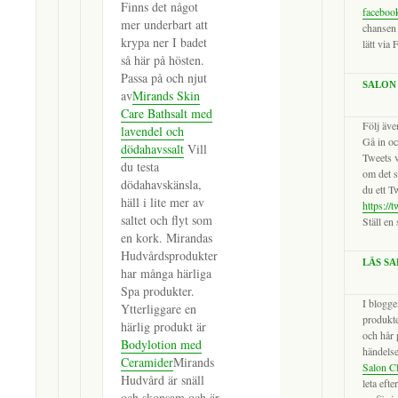
Finns det något
faceboo
mer underbart att
chansen 
krypa ner I badet
lätt via
så här på hösten.
Passa på och njut
SALON
av
Mirands Skin
Care Bathsalt med
Följ äve
lavendel och
Gå in oc
dödahavssalt
Vill
Tweets v
du testa
om det s
dödahavskänsla,
du ett Tw
häll i lite mer av
https://
saltet och flyt som
Ställ en
en kork. Mirandas
Hudvårdsprodukter
LÄS S
har många härliga
Spa produkter.
I blogge
Ytterliggare en
produkte
härlig produkt är
och hår 
Bodylotion med
händelse
Ceramider
Mirands
Salon C
Hudvård är snäll
leta eft
och skonsam och är