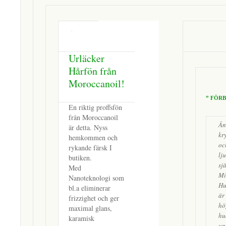
Urläcker
Hårfön från
Moroccanoil!
” FÖR
En riktig proffsfön
från Moroccanoil
Än
är detta. Nyss
kr
hemkommen och
oc
rykande färsk I
lj
butiken.
sjä
Med
Mi
Nanoteknologi som
Hu
bl.a eliminerar
är
frizzighet och ger
hö
maximal glans,
hu
karamisk
un