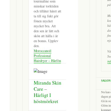
tourmaline som
på
minskar torktiden
och tillåter håret att
Mo
ta till sig fukt gör
ko
fönen mycket
hå
mycket bra. Att
de
den sen är lätt och
fin
skön att hålla i är
nju
en bonus. Upplev
den.
Moroccanoil
Vä
Professional
Su
Hairdryer – Hårfön
in
SALON
Miranda Skin
Care –
Nu kan d
Härligt I
dagen p
höstmörkret
Gå in oc
Glöm int
kommer 