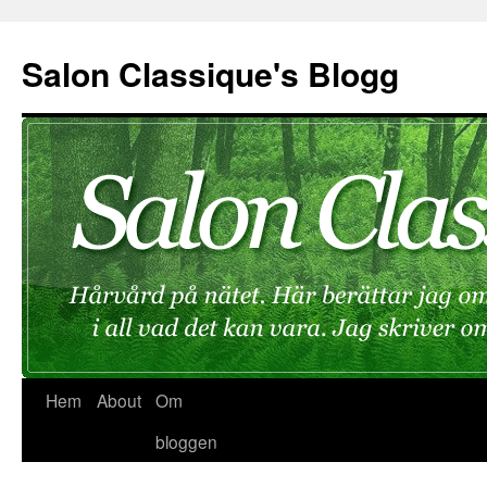
Hoppa
till
Salon Classique's Blogg
innehåll
Hem
About
Om
bloggen