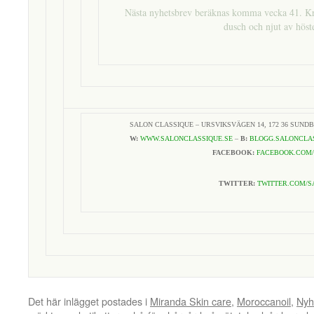
Nästa nyhetsbrev beräknas komma vecka 41. Kryp
dusch och njut av höst
SALON CLASSIQUE – URSVIKSVÄGEN 14, 172 36 SUND
W:
WWW.SALONCLASSIQUE.SE
–
B:
BLOGG.SALONCLAS
FACEBOOK:
FACEBOOK.COM/
TWITTER:
TWITTER.COM/S
Det här inlägget postades i
Miranda Skin care
,
Moroccanoil
,
Nyh