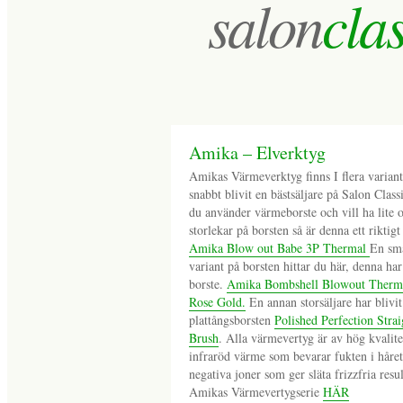
salon
cla
Amika – Elverktyg
Amikas Värmeverktyg finns I flera variant
snabbt blivit en bästsäljare på Salon Clas
du använder värmeborste och vill ha lite o
storlekar på borsten så är denna ett riktigt
Amika Blow out Babe 3P Thermal
En sm
variant på borsten hittar du här, denna har
borste.
Amika Bombshell Blowout Therm
Rose Gold.
En annan storsäljare har blivit
plattångsborsten
Polished Perfection Stra
Brush
. Alla värmevertyg är av hög kvalite
infraröd värme som bevarar fukten i håre
negativa joner som ger släta frizzfria resul
Amikas Värmevertygserie
HÄR