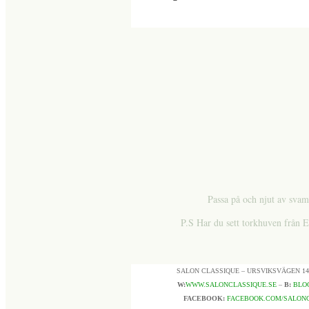
Passa på och njut av svam
P.S Har du sett torkhuven från 
SALON CLASSIQUE – URSVIKSVÄGEN 14
W:
WWW.SALONCLASSIQUE.SE
–
B:
BLO
FACEBOOK:
FACEBOOK.COM/SALON