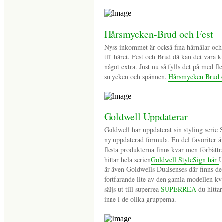
Hårsmycken-Brud och Fest
Nyss inkommet är också fina hårnålar oc
till håret. Fest och Brud då kan det vara 
något extra. Just nu så fylls det på med fl
smycken och spännen.
Hårsmycken Brud o
Goldwell Uppdaterar
Goldwell har uppdaterat sin styling serie 
ny uppdaterad formula. En del favoriter ä
flesta produkterna finns kvar men förbätt
hittar hela serien
Goldwell StyleSign här
U
är även Goldwells Dualsenses där finns de
fortfarande lite av den gamla modellen k
säljs ut till superrea
SUPERREA
du hitta
inne i de olika grupperna.