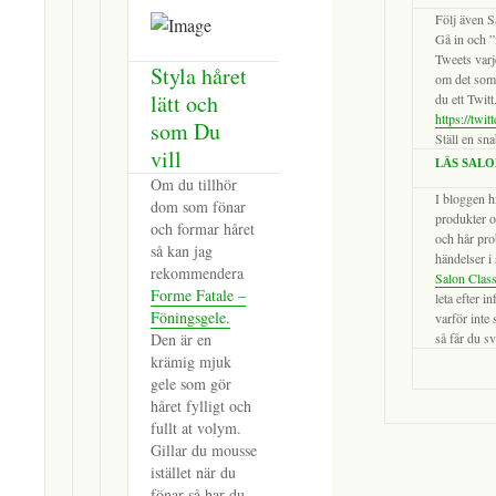
Följ även S
Gå in och ”
Tweets varj
Styla håret
om det som 
lätt och
du ett Twitt
https://twi
som Du
Ställ en sn
vill
LÄS SALO
Om du tillhör
I bloggen h
dom som fönar
produkter o
och formar håret
och hår pro
så kan jag
händelser i 
rekommendera
Salon Clas
Forme Fatale –
leta efter i
Föningsgele.
varför inte 
Den är en
så får du s
krämig mjuk
gele som gör
håret fylligt och
fullt at volym.
Gillar du mousse
istället när du
fönar så har du