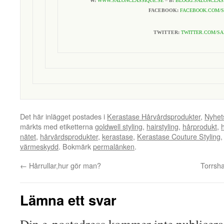
W:
WWW.SALONCLASSIQUE.SE
–
B:
BLOGG.SALONCLAS
FACEBOOK:
FACEBOOK.COM/S
TWITTER:
TWITTER.COM/S
Det här inlägget postades i
Kerastase Hårvårdsprodukter
,
Nyhet
märkts med etiketterna
goldwell styling
,
hairstyling
,
hårprodukt
,
nätet
,
hårvårdsprodukter
,
kerastase
,
Kerastase Couture Styling
värmeskydd
. Bokmärk
permalänken
.
←
Hårrullar,hur gör man?
Torrsha
Lämna ett svar