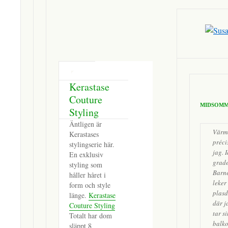
Kerastase
Couture
MIDSOMM
Styling
Äntligen är
Värm
Kerastases
précis
stylingserie här.
jag. 
En exklusiv
grade
styling som
Barne
håller håret i
leker 
form och style
plasd
länge.
Kerastase
där j
Couture Styling
tar si
Totalt har dom
balko
släppt 8