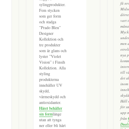
få so
sylingprodukter.
Midso
Fem stycken
dörre
som ger form
vart 
och stadga
måna
”Prado Bleu”
Mycke
Designer
unde
Kollektion och
men d
tre produkter
otrol
som är glans och
nya p
lyster ”Violet
kommi
Vision” i Finsih
inter
Kollektion. Alla
till 
styling
det a
produkterna
inom 
innehåller UV
inneh
skydd,
skydd
värmeskydd och
Håll 
antioxidanter.
för s
Håret behåller
upp m
sin form
länge
från
utan att tynga
Duals
ner eller bli hårt