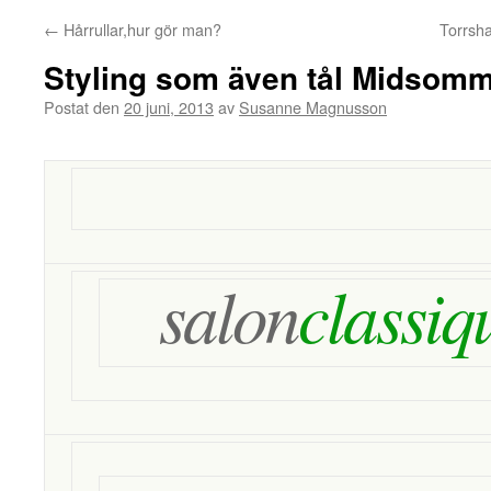
←
Hårrullar,hur gör man?
Torrsha
Styling som även tål Midsom
Postat den
20 juni, 2013
av
Susanne Magnusson
salon
classiq