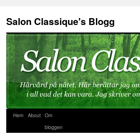
Hoppa
till
Salon Classique's Blogg
innehåll
Hem
About
Om
bloggen