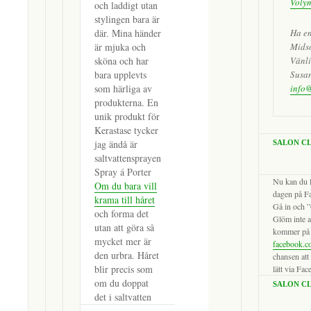
Voly
och laddigt utan
stylingen bara är
där. Mina händer
Ha en
är mjuka och
Mids
sköna och har
Vänli
bara upplevts
Susa
som härliga av
info@
produkterna. En
unik produkt för
Kerastase tycker
jag ändå är
SALON C
saltvattensprayen
Spray á Porter
Nu kan du l
Om du bara vill
dagen på F
krama till håret
Gå in och ”
och forma det
Glöm inte a
utan att göra så
kommer på 
mycket mer är
facebook.c
den urbra. Håret
chansen att
blir precis som
lätt via Fa
om du doppat
SALON CL
det i saltvatten