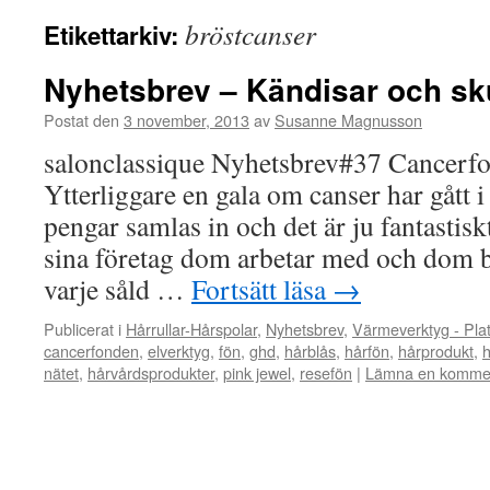
bröstcanser
Etikettarkiv:
Nyhetsbrev – Kändisar och 
Postat den
3 november, 2013
av
Susanne Magnusson
salonclassique Nyhetsbrev#37 Cancerfo
Ytterliggare en gala om canser har gått 
pengar samlas in och det är ju fantastis
sina företag dom arbetar med och dom b
varje såld …
Fortsätt läsa
→
Publicerat i
Hårrullar-Hårspolar
,
Nyhetsbrev
,
Värmeverktyg - Pla
cancerfonden
,
elverktyg
,
fön
,
ghd
,
hårblås
,
hårfön
,
hårprodukt
,
h
nätet
,
hårvårdsprodukter
,
pink jewel
,
resefön
|
Lämna en komme