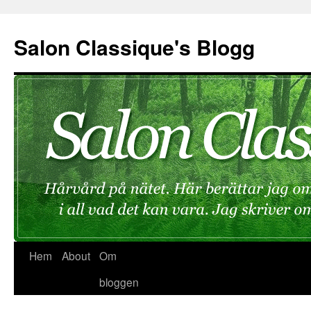
Hoppa
till
Salon Classique's Blogg
innehåll
Hem
About
Om
bloggen