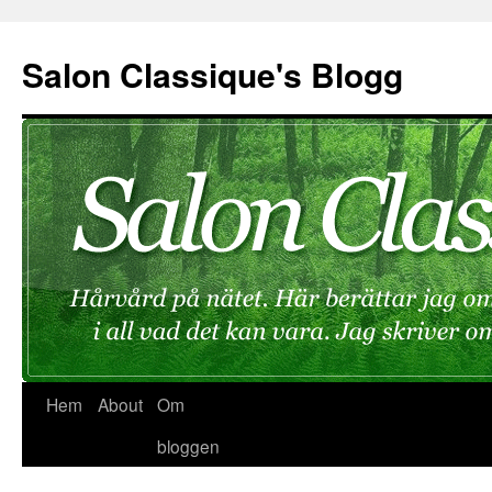
Hoppa
till
Salon Classique's Blogg
innehåll
Hem
About
Om
bloggen