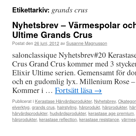
grands crus
Etikettarkiv:
Nyhetsbrev – Värmespolar och
Ultime Grands Crus
Postat den
26 juni, 2012
av
Susanne Magnusson
salonclassique Nyhetsbrev#20 Kerastase
Crus Grand Crus kommer med 3 stycken 
Elixir Ultime serien. Gemensamt för dom
och en gudomlig lyx. Millenium Rose – F
Kommer i …
Fortsätt läsa
→
Publicerat i
Kerastase Hårvårdsprodukter
,
Nyhetsbrev
,
Okategor
elverktyg
,
grands crus
,
hairstyling
,
hårprodukt
,
hårprodukter
,
hår
hårvårdsprodukter
,
hudvårdsprodukter
,
kerastase age premium
hårprodukter
,
kerastase reflection
,
kerastase resistance
,
värmes