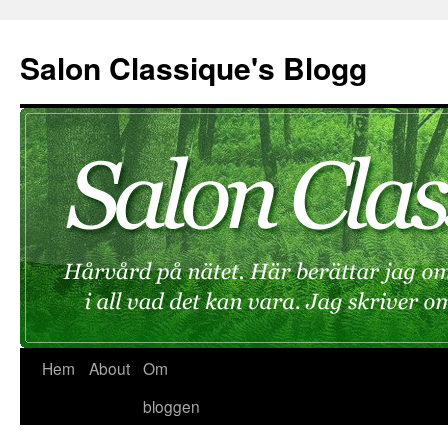
Hoppa
till
Salon Classique's Blogg
innehåll
Hem
About
Om
bloggen