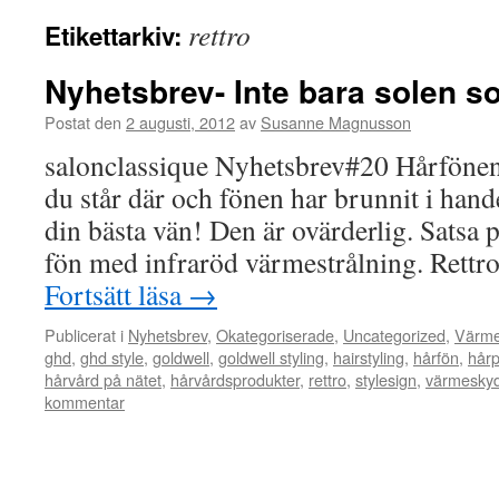
rettro
Etikettarkiv:
Nyhetsbrev- Inte bara solen 
Postat den
2 augusti, 2012
av
Susanne Magnusson
salonclassique Nyhetsbrev#20 Hårfönen 
du står där och fönen har brunnit i hande
din bästa vän! Den är ovärderlig. Satsa på
fön med infraröd värmestrålning. Rett
Fortsätt läsa
→
Publicerat i
Nyhetsbrev
,
Okategoriserade
,
Uncategorized
,
Värme
ghd
,
ghd style
,
goldwell
,
goldwell styling
,
hairstyling
,
hårfön
,
hårp
hårvård på nätet
,
hårvårdsprodukter
,
rettro
,
stylesign
,
värmesky
kommentar