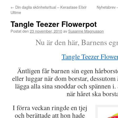
←
Din daglia skönhetsritual – Kerastase Elixir
Nyhetsbrev –
Ultime
Tangle Teezer Flowerpot
Postat den
23 november, 2010
av
Susanne Magnusson
Nu är den här, Barnens eg
Tangle Teezer Flowe
Äntligen får barnen sin egen hårbors
eller luggar när dom borstar, dessutom är
lägga alla sina snoddar och spännen i. 
när håret ska borsta
I förra veckan ringde en tjej
och berättade att hon hade