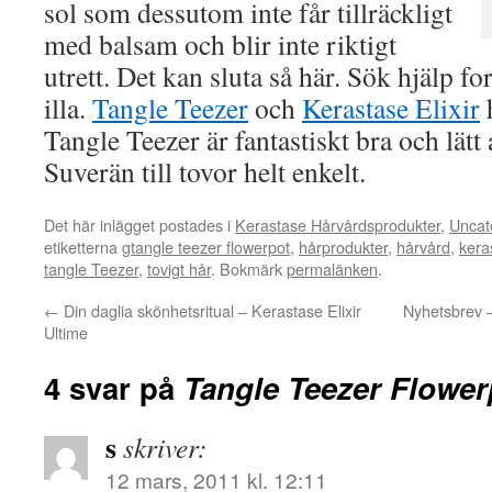
sol som dessutom inte får tillräckligt
med balsam och blir inte riktigt
utrett. Det kan sluta så här. Sök hjälp for
illa.
Tangle Teezer
och
Kerastase Elixir
h
Tangle Teezer är fantastiskt bra och lätt 
Suverän till tovor helt enkelt.
Det här inlägget postades i
Kerastase Hårvårdsprodukter
,
Uncat
etiketterna
gtangle teezer flowerpot
,
hårprodukter
,
hårvård
,
kera
tangle Teezer
,
tovigt hår
. Bokmärk
permalänken
.
←
Din daglia skönhetsritual – Kerastase Elixir
Nyhetsbrev –
Ultime
4 svar på
Tangle Teezer Flower
s
skriver:
12 mars, 2011 kl. 12:11