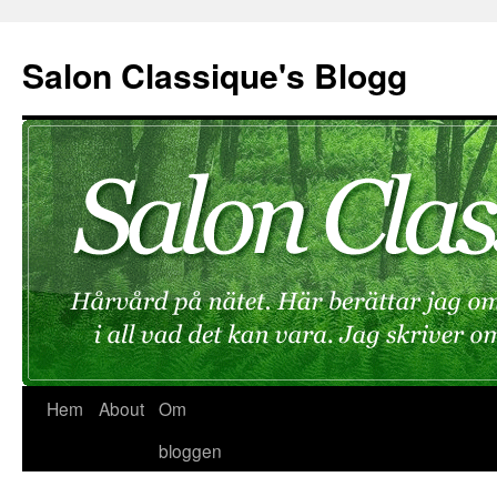
Hoppa
till
Salon Classique's Blogg
innehåll
Hem
About
Om
bloggen