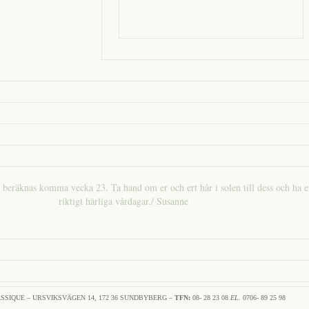
 beräknas komma vecka 23. Ta hand om er och ert hår i solen till dess och ha 
riktigt härliga vårdagar./ Susanne
SSIQUE – URSVIKSVÄGEN 14, 172 36 SUNDBYBERG –
TFN:
08- 28 23 08
EL.
0706- 89 25 98