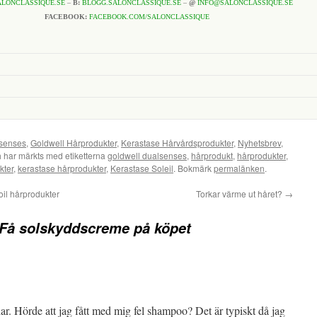
LONCLASSIQUE.SE
–
B:
BLOGG.SALONCLASSIQUE.SE
–
@
INFO@SALONCLASSIQUE.SE
FACEBOOK:
FACEBOOK.COM/SALONCLASSIQUE
lsenses
,
Goldwell Hårprodukter
,
Kerastase Hårvårdsprodukter
,
Nyhetsbrev
,
 har märkts med etiketterna
goldwell dualsenses
,
hårprodukt
,
hårprodukter
,
kter
,
kerastase hårprodukter
,
Kerastase Soleil
. Bokmärk
permalänken
.
il hårprodukter
Torkar värme ut håret?
→
 Få solskyddscreme på köpet
ar. Hörde att jag fått med mig fel shampoo? Det är typiskt då jag