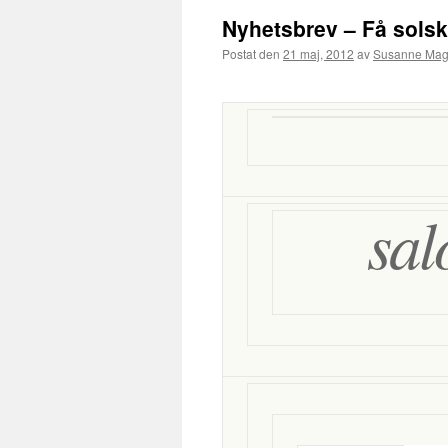
Nyhetsbrev – Få sols
Postat den
21 maj, 2012
av
Susanne Ma
sal