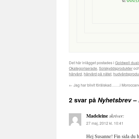
W:
WWW.SA
Det här inlägget postades i
Goldwell dua
Okategoriserade
,
Solskyddsprodukter
och
hårvård
,
hårvård på nätet
,
hudvårdsprodu
←
Jag har blivit förälskad…….i Moroccano
2 svar på
Nyhetsbrev –
Madeleine
skriver:
27 maj, 2012 kl. 10:41
Hej Susanne! Fin sida du h