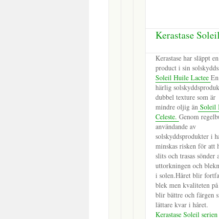
Kerastase Solei
Kerastase har släppt e
product i sin solskydds
Soleil Huile Lactee
En
härlig solskyddsproduk
dubbel texture som är
mindre oljig än
Soleil 
Celeste.
Genom regelb
användande av
solskyddsprodukter i h
minskas risken för att 
slits och trasas sönder 
uttorkningen och blek
i solen.Håret blir fortf
blek men kvaliteten på
blir bättre och färgen s
lättare kvar i håret.
Kerastase Soleil serie