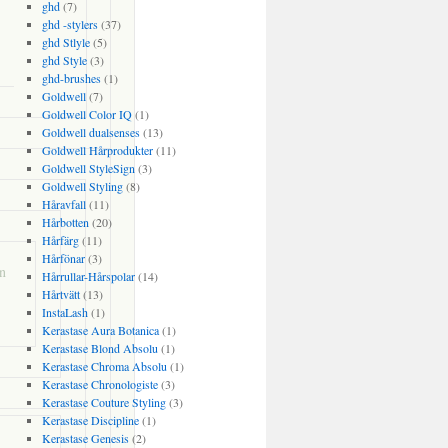
ghd
(7)
ghd -stylers
(37)
ghd Stlyle
(5)
ghd Style
(3)
ghd-brushes
(1)
Goldwell
(7)
Goldwell Color IQ
(1)
Goldwell dualsenses
(13)
Goldwell Hårprodukter
(11)
Goldwell StyleSign
(3)
Goldwell Styling
(8)
Håravfall
(11)
Hårbotten
(20)
Hårfärg
(11)
Hårfönar
(3)
en
Hårrullar-Hårspolar
(14)
Hårtvätt
(13)
InstaLash
(1)
Kerastase Aura Botanica
(1)
Kerastase Blond Absolu
(1)
Kerastase Chroma Absolu
(1)
Kerastase Chronologiste
(3)
Kerastase Couture Styling
(3)
Kerastase Discipline
(1)
Kerastase Genesis
(2)