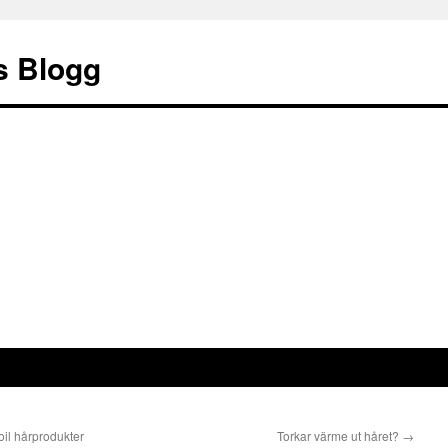
s Blogg
il hårprodukter
Torkar värme ut håret?
→