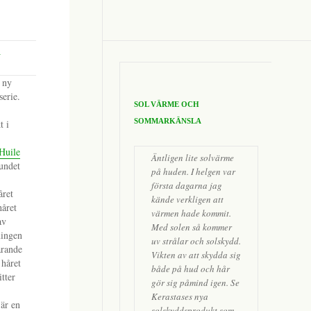
l
n ny
serie.
SOL VÄRME OCH
SOMMARKÄNSLA
t i
Huile
Äntligen lite solvärme
undet
på huden. I helgen var
första dagarna jag
året
kände verkligen att
håret
värmen hade kommit.
av
Med solen så kommer
ningen
uv strålar och solskydd.
arande
Vikten av att skydda sig
 håret
både på hud och hår
itter
gör sig påmind igen. Se
Kerastases nya
n
är en
solskyddsprodukt som