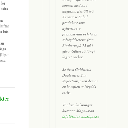
 för
kommit med nu i
 salta
dagarna. Beställ två
Kerastase Soleil
an
produkter som
kiftar
nyhetsbrevs
a hår.
prenumerant och få en
solskyddscreme från
kan
Biotherm på 75 ml i
ärga
gåva. Gäller så långt
jälper
lagret räcker.
essa
Se även Goldwells
Dualsenses Sun
Reflection, även den är
en komplett solskydds
serie.
kter
Vänliga hälsningar
Susanne Magnusson
info@salonclassique.se