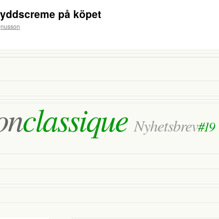
kyddscreme på köpet
gnusson
on
classique
Nyhetsbrev
#19