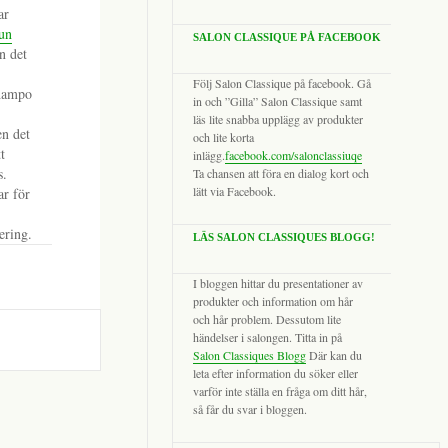
ar
un
SALON CLASSIQUE PÅ FACEBOOK
n det
Följ Salon Classique på facebook. Gå
champo
in och ”Gilla” Salon Classique samt
läs lite snabba upplägg av produkter
en det
och lite korta
t
inlägg.
facebook.com/salonclassiuqe
s.
Ta chansen att föra en dialog kort och
lätt via Facebook.
ar för
ering.
LÄS SALON CLASSIQUES BLOGG!
I bloggen hittar du presentationer av
produkter och information om hår
och hår problem. Dessutom lite
händelser i salongen. Titta in på
Salon Classiques Blogg
Där kan du
leta efter information du söker eller
varför inte ställa en fråga om ditt hår,
så får du svar i bloggen.